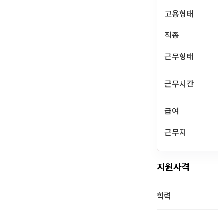
고용형태
직종
근무형태
근무시간
급여
근무지
지원자격
학력