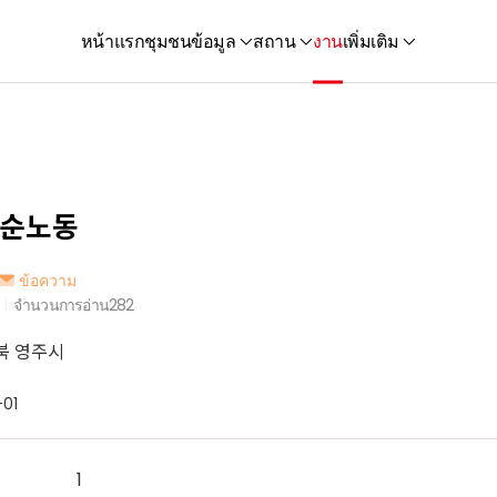
หน้าแรก
ชุมชน
ข้อมูล
สถาน
งาน
เพิ่มเติม
단순노동
ข้อความ
จำนวนการอ่าน
282
북 영주시
01
1