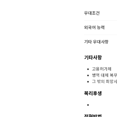
우대조건
외국어 능력
기타 우대사항
기타사항
고용허가제
병역 대체 복
그 밖의 희망
복리후생
전형방법