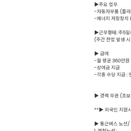
▶주요 업무
-자동자부품 (플라
-에너지 저장장치 
▶근무형태 :주5일(월~
(주간 잔업 발생 시 1
▶ 급여
-월 평균 360만원
-상여금 지급
-각종 수당 지급 :
▶ 경력 무관 (초보
**▶ 외국인 지원시
▶ 통근버스 노선/
1. 영천노선 :