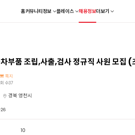
홈
커뮤니티
정보
플레이스
채용정보
더보기
동차부품 조립,사출,검사 정규직 사원 모집 
쪽지
회 수
37
경북 영천시
-26
10