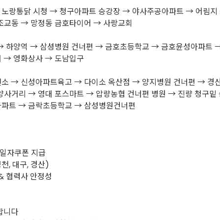
 노랑통닭 시청 → 청구아파트 승강장 → 야사주공아파트 → 어림지
조교동 → 망정동 금호타이어 → 사랑교회
→ 하양역 → 삼셩병원 건너편 → 금호초등학교 → 금호윤성아파트 
 → 영화상사 → 도남입구
소 → 신성아파트육고 → 다이소 옥산점 → 양지병원 건너편 → 
양사거리 → 영대 포스마트 → 압량농협 건너편 병원 → 진량 청구밑
아파트 → 금락초등학교 → 삼성병원건너편
생일자쿠폰 지급
천, 대구, 경산)
& 협력사 안정성
합니다