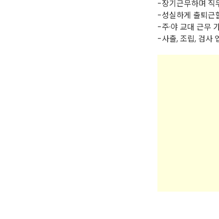
-장기근무하며 직
-성실하게 출퇴근할
-주·야 교대 근무 
-사출, 조립, 검사