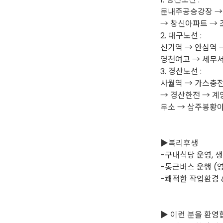
문내주공승강장 →
→ 창신아파트 → 
2. 대구노선 :
신기역 → 안심역 
영천여고 → 세무서
3. 경산노선 :
사월역 → 가스충전
→ 경산한전 → 계
무소 → 삼주봉황
▶복리후생
-구내식당 운영, 
-통근버스 운행 (영
-쾌적한 작업환경 
▶ 이런 분을 환영