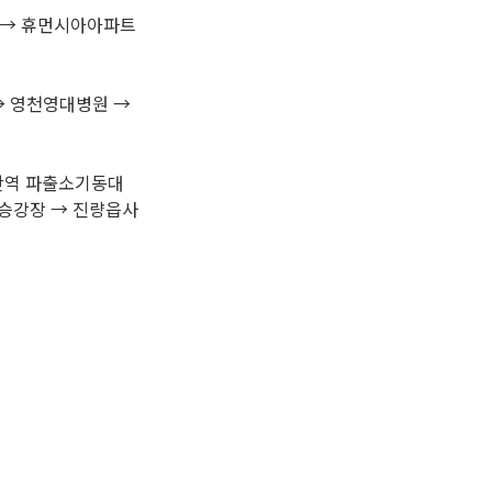
 → 휴먼시아아파트
→ 영천영대병원 →
경산역 파출소기동대
 승강장 → 진량읍사