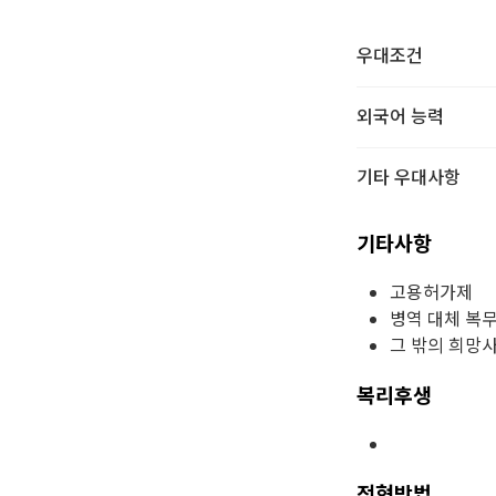
우대조건
외국어 능력
기타 우대사항
기타사항
고용허가제
병역 대체 복
그 밖의 희망
복리후생
전형방법