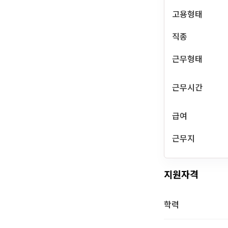
고용형태
직종
근무형태
근무시간
급여
근무지
지원자격
학력