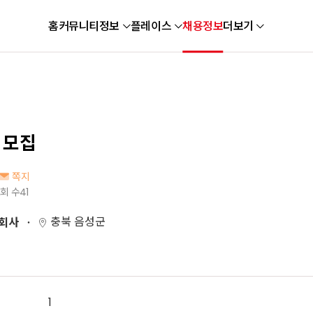
홈
커뮤니티
정보
플레이스
채용정보
더보기
 모집
쪽지
회 수
41
충북 음성군
회사
1