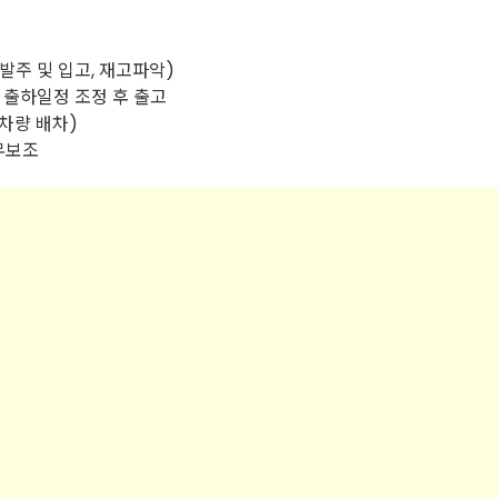
 발주 및 입고, 재고파악)
라 출하일정 조정 후 출고
물차량 배차)
사무보조