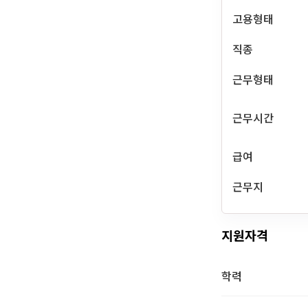
고용형태
직종
근무형태
근무시간
급여
근무지
지원자격
학력