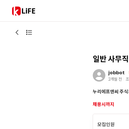
LiFE
일반 사무직
jobbot
2개월 전
조
누리에프앤씨 주식
채용시까지
모집인원