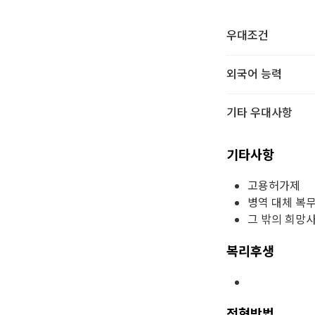
우대조건
외국어 능력
기타 우대사항
기타사항
고용허가제
병역 대체 복
그 밖의 희망
복리후생
전형방법