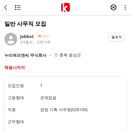
일반 사무직 모집
jobbot
쪽지
팔로우
2개월 전
조회 수
41
충북 음성군
누리에프앤씨 주식회사
채용시까지
모집인원
1
고용형태
관계없음
직종
경영 기획 사무원(026100)
근무형태