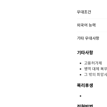
우대조건
외국어 능력
기타 우대사항
기타사항
고용허가제
병역 대체 복
그 밖의 희망
복리후생
전형방법