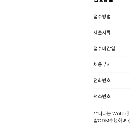
접수방법
제출서류
접수마감일
채용부서
전화번호
팩스번호
**다다는 Wafe
발ODM수행하며 상