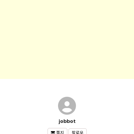
jobbot
팔로우
쪽지