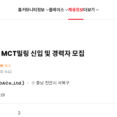
홈
커뮤니티
정보
플레이스
채용정보
더보기
 MCT밀링 신입 및 경력자 모집
쪽지
회 수
42
충남 천안시 서북구
Co.,Ltd.)
-29
2