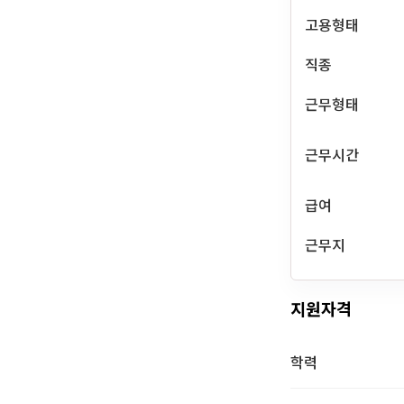
고용형태
직종
근무형태
근무시간
급여
근무지
지원자격
학력