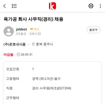
육가공 회사 사무직(경리) 채용
jobbot
쪽지
팔로우
2개월 전
조회 수
23
충북 충주시
(주)준호네식품
마감됨
26-05-31
모집인원
1
고용형태
경력 (최소5년) 필수
직종
경리 사무원(제조)(027204)
근무형태