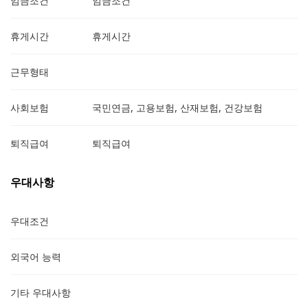
임금조건
임금조건
휴게시간
휴게시간
근무형태
사회보험
국민연금, 고용보험, 산재보험, 건강보험
퇴직급여
퇴직급여
우대사항
우대조건
외국어 능력
기타 우대사항