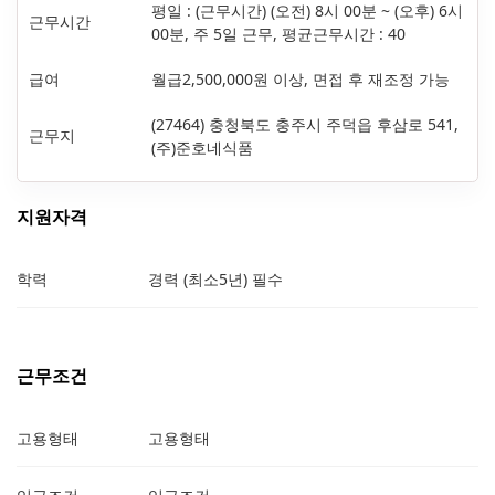
평일 : (근무시간) (오전) 8시 00분 ~ (오후) 6시
근무시간
00분, 주 5일 근무, 평균근무시간 : 40
급여
월급2,500,000원 이상, 면접 후 재조정 가능
(27464) 충청북도 충주시 주덕읍 후삼로 541,
근무지
(주)준호네식품
지원자격
학력
경력 (최소5년) 필수
근무조건
고용형태
고용형태