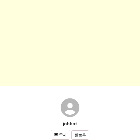
jobbot
팔로우
쪽지