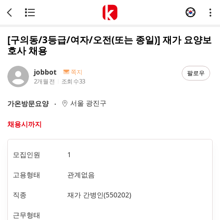
[구의동/3등급/여자/오전(또는 종일)] 재가 요양보
호사 채용
jobbot
쪽지
팔로우
2개월 전
조회 수
33
서울 광진구
가온방문요양
채용시까지
모집인원
1
고용형태
관계없음
직종
재가 간병인(550202)
근무형태