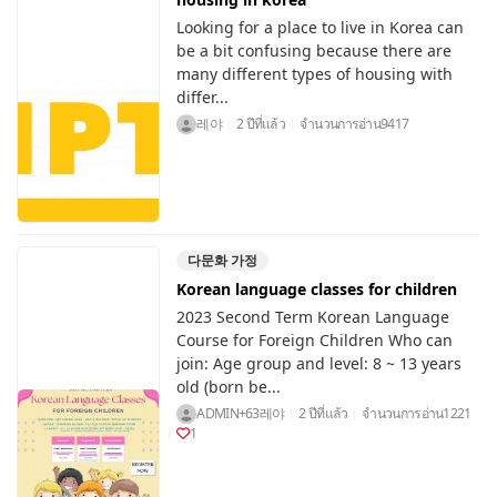
Looking for a place to live in Korea can
be a bit confusing because there are
many different types of housing with
differ...
레야
2 ปีที่แล้ว
จำนวนการอ่าน
9417
다문화 가정
Korean language classes for children
2023 Second Term Korean Language
Course for Foreign Children Who can
join: Age group and level: 8 ~ 13 years
old (born be...
ADMIN+63레야
2 ปีที่แล้ว
จำนวนการอ่าน
1221
1