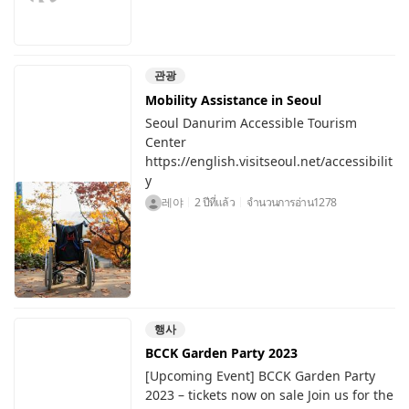
관광
Mobility Assistance in Seoul
Seoul Danurim Accessible Tourism
Center
https://english.visitseoul.net/accessibilit
y
레야
2 ปีที่แล้ว
จำนวนการอ่าน
1278
행사
BCCK Garden Party 2023
[Upcoming Event] BCCK Garden Party
2023 – tickets now on sale Join us for the