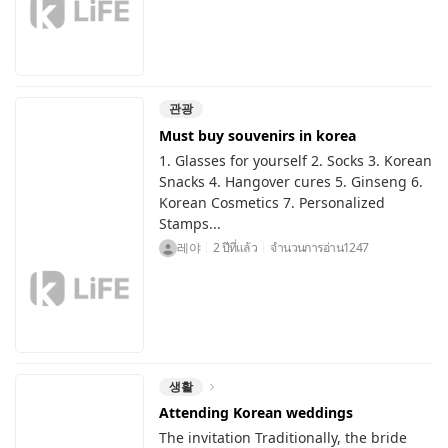
관광
Must buy souvenirs in korea
1. Glasses for yourself 2. Socks 3. Korean
Snacks 4. Hangover cures 5. Ginseng 6.
Korean Cosmetics 7. Personalized
Stamps...
레야
2 ปีที่แล้ว
จำนวนการอ่าน
1247
생활
Attending Korean weddings
The invitation Traditionally, the bride