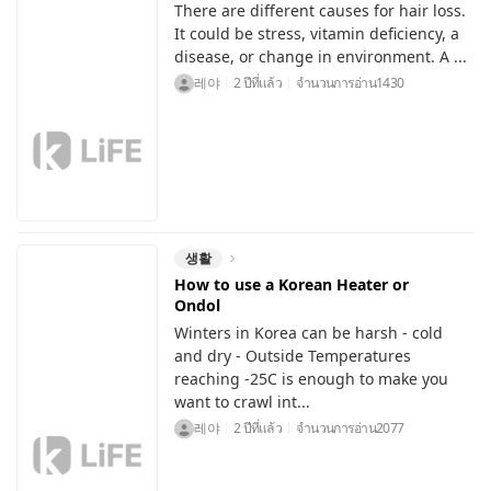
There are different causes for hair loss.
It could be stress, vitamin deficiency, a
disease, or change in environment. A ...
레야
2 ปีที่แล้ว
จำนวนการอ่าน
1430
생활
How to use a Korean Heater or
Ondol
Winters in Korea can be harsh - cold
and dry - Outside Temperatures
reaching -25C is enough to make you
want to crawl int...
레야
2 ปีที่แล้ว
จำนวนการอ่าน
2077