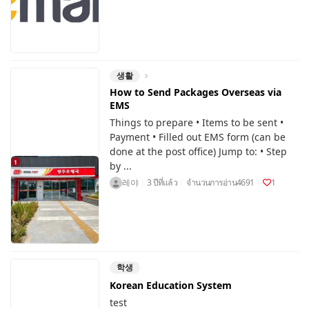
생활
How to Send Packages Overseas via
EMS
Things to prepare • Items to be sent •
Payment • Filled out EMS form (can be
done at the post office) Jump to: • Step
by ...
레야
3 ปีที่แล้ว
จำนวนการอ่าน
4691
1
학생
Korean Education System
test