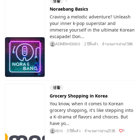
생활
Noraebang Basics
Craving a melodic adventure? Unleash
your inner k-pop superstar and
immerse yourself in the ultimate Korean
escapade! Don...
ADMIN+63레야
2 ปีที่แล้ว
จำนวนการอ่าน
1586
생활
Grocery Shopping in Korea
You know, when it comes to Korean
grocery shopping, it's like stepping into
a K-drama of flavors and choices. But
have yo...
레야
3 ปีที่แล้ว
จำนวนการอ่าน
2538
1