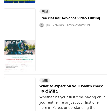
학생
Free classes: Advance Video Editing
레야
2 ปีที่แล้ว
จำนวนการอ่าน
1195
생활
What to expect on your health check
up 건강검진
Whether it's your first time having on in
your entire life or just your first one
here in Korea, understanding the