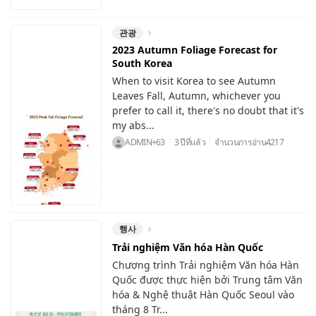
관광
2023 Autumn Foliage Forecast for
South Korea
When to visit Korea to see Autumn
Leaves Fall, Autumn, whichever you
prefer to call it, there's no doubt that it's
my abs...
ADMIN+63
3 ปีที่แล้ว
จำนวนการอ่าน
4217
행사
Trải nghiệm Văn hóa Hàn Quốc
Chương trình Trải nghiệm Văn hóa Hàn
Quốc được thực hiện bởi Trung tâm Văn
hóa & Nghệ thuật Hàn Quốc Seoul vào
tháng 8 Tr...