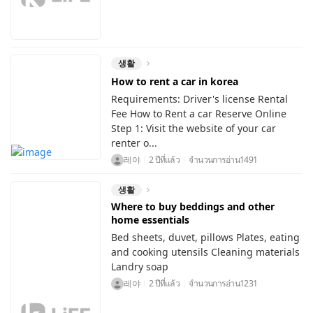
생활
How to rent a car in korea
Requirements: Driver's license Rental
Fee How to Rent a car Reserve Online
Step 1: Visit the website of your car
renter o...
레야
2 ปีที่แล้ว
จำนวนการอ่าน
1491
생활
Where to buy beddings and other
home essentials
Bed sheets, duvet, pillows Plates, eating
and cooking utensils Cleaning materials
Landry soap
레야
2 ปีที่แล้ว
จำนวนการอ่าน
1231