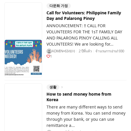
다문화 가정
Call for Volunteers: Philippine Family
Day and Palarong Pinoy
ANNOUNCEMENT: ‼️ CALL FOR
VOLUNTEERS FOR THE 1sT FAMILY DAY
AND PALARONG PINOY CALLING ALL
VOLUNTEERS! We are looking for...
ADMIN+63레야
2 ปีที่แล้ว
จำนวนการอ่าน
1930
1
생활
How to send money home from
Korea
There are many different ways to send
money from Korea. You can send money
through your bank, or you can use
remittance a...