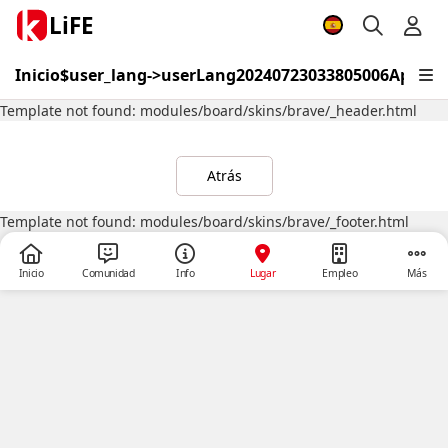
LiFE
Inicio
$user_lang->userLang20240723033805006
Aprend
Template not found: modules/board/skins/brave/_header.html
Atrás
Template not found: modules/board/skins/brave/_footer.html
Inicio
Comunidad
Info
Lugar
Empleo
Más