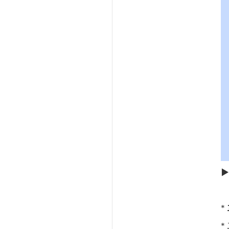
▶
*
*