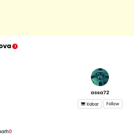
lova
1
assa72
Follow
Xabar
harh
0