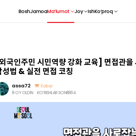
Bosh
Jamoa
Ma’lumot
Joy
Ish
Ko‘proq
[외국인주민 시민역량 강화 교육] 면접관을
작성법 & 실전 면접 코칭
assa72
Xabar
8 OY OLDIN
KOʻRISHLAR SONI
1864