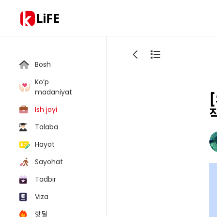
LiFE
Bosh
Ko‘p
madaniyat
Ish joyi
Talaba
Hayot
Sayohat
Tadbir
Viza
핫딜