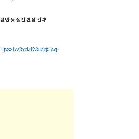
 답변 등 실전 면접 전략
ITTpSS1W3YdJ123uqgCAg-