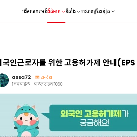
ដើម
សហគមន៍
ព័ត៌មាន
ទីតាំង
ការងារ
ច្រើនទៀត
외국인근로자를 위한 고용허가제 안내(EPS Gu
assa72
सन्देश
1 वर्ष पहिले
पठित संख्या
1860