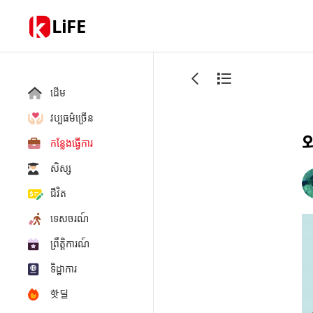
LiFE
ដើម
វប្បធម៌ច្រើន
កន្លែងធ្វើការ
សិស្ស
ជីវិត
ទេសចរណ៍
ព្រឹត្តិការណ៍
ទិដ្ឋាការ
핫딜