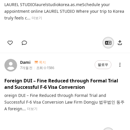
LAUREL STUDIOlaurelstudiokorea.as.meSchedule your
appointment online LAUREL STUDIO Where your trip to Korea
truly feels c...
더보기
Dami
쪽지
팔로우
7개월 전
조회 수
1586
Foreign DUI – Fine Reduced through Formal Trial
and Successful F-6 Visa Conversion
oreign DUI – Fine Reduced through Formal Trial and
Successful F-6 Visa Conversion Law Firm Dongju 법무법인 동주
A foreign...
더보기