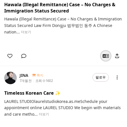
Hawala (Illegal Remittance) Case – No Charges &
Immigration Status Secured
Hawala (Illegal Remittance) Case – No Charges & Immigration
Status Secured Law Firm Dongju 법무법인 동주 A Chinese
nation...
더보기
JINA
쪽지
팔로우
7개월 전
조회 수
1602
Timeless Korean Care ✨
LAUREL STUDIOlaurelstudiokorea.as.meSchedule your
appointment online LAUREL STUDIO We begin with materials
and care metho...
더보기