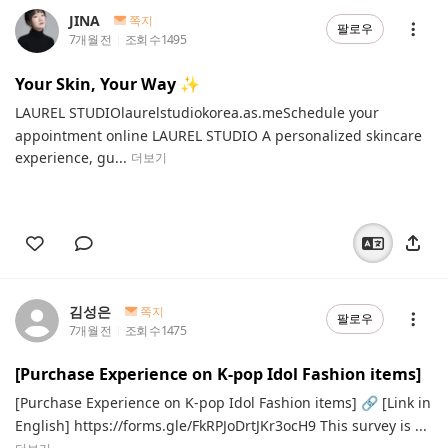
JINA
쪽지
팔로우
7개월 전
조회 수
1495
Your Skin, Your Way ✨
LAUREL STUDIOlaurelstudiokorea.as.meSchedule your
appointment online LAUREL STUDIO A personalized skincare
experience, gu...
더보기
김성은
쪽지
팔로우
7개월 전
조회 수
1475
[Purchase Experience on K-pop Idol Fashion items]
[Purchase Experience on K-pop Idol Fashion items] 🔗 [Link in
English] https://forms.gle/FkRPJoDrtJKr3ocH9 This survey is ...