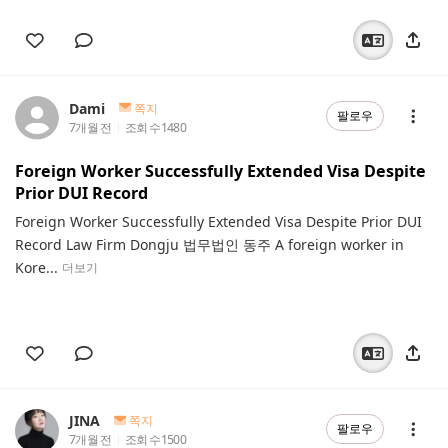
Dami
쪽지
팔로우
7개월 전
조회 수
1480
Foreign Worker Successfully Extended Visa Despite
Prior DUI Record
Foreign Worker Successfully Extended Visa Despite Prior DUI
Record Law Firm Dongju 법무법인 동주 A foreign worker in
Kore...
더보기
JINA
쪽지
팔로우
7개월 전
조회 수
1500