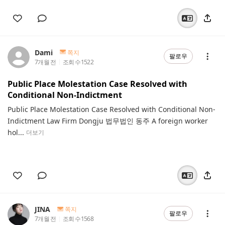
Dami
쪽지
팔로우
7개월 전
조회 수
1522
Public Place Molestation Case Resolved with
Conditional Non-Indictment
Public Place Molestation Case Resolved with Conditional Non-
Indictment Law Firm Dongju 법무법인 동주 A foreign worker
hol...
더보기
JINA
쪽지
팔로우
7개월 전
조회 수
1568