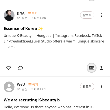
JINA
쪽지
팔로우
8개월 전
조회 수
1376
Essence of Korea ✨
Unique K-Beauty in Hongdae | Instagram, Facebook, TikTok |
Linktreelinktr.eeLaurel Studio offers a warm, unique skincare
...
더보기
WeU
쪽지
팔로우
8개월 전
조회 수
1331
We are recruting K-beauty b
Hello, everyone. Is there anyone who has interest in K-