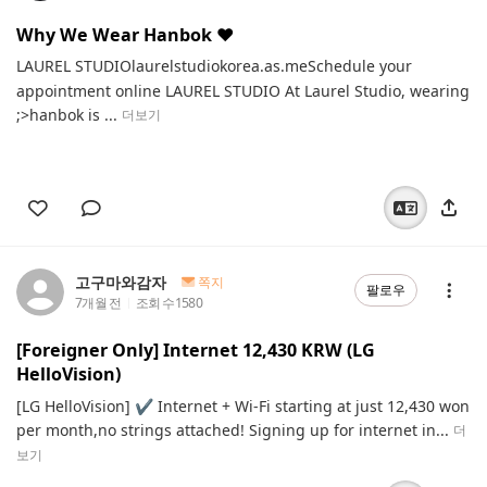
Why We Wear Hanbok ❤️
LAUREL STUDIOlaurelstudiokorea.as.meSchedule your
appointment online LAUREL STUDIO At Laurel Studio, wearing
;>hanbok is ...
더보기
고구마와감자
쪽지
팔로우
7개월 전
조회 수
1580
[Foreigner Only] Internet 12,430 KRW (LG
HelloVision)
[LG HelloVision] ✔ Internet + Wi-Fi starting at just 12,430 won
per month,no strings attached! Signing up for internet in...
더
보기