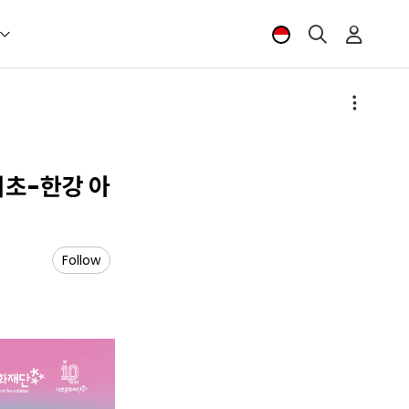
서초-한강 아
Follow