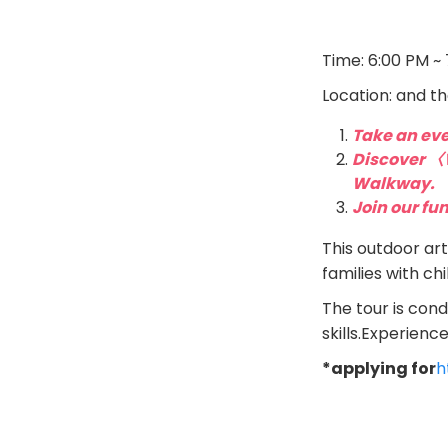
Time: 6:00 PM ~
Location: and t
Take an eve
Discover 〈W
Walkway.
Join our fu
This outdoor art
families with chi
The tour is con
skills.Experienc
*applying for
h