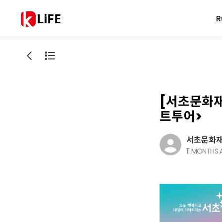
LiFE
R
[서초문화재
트투어>
서초문화
11 MONTHS