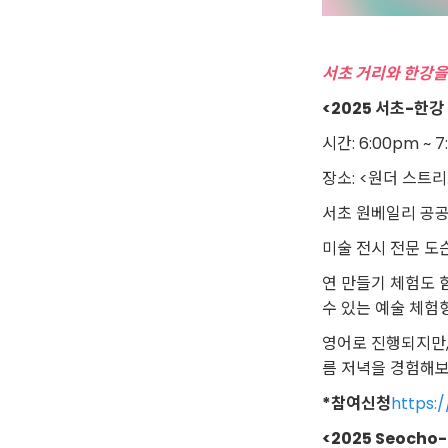
서초 거리와 한강을
<2025 서초-한강
시간: 6:00pm ~ 
장소: <원더 스트
서초 원베일리 공
미술 전시 전문 도
연 만들기 체험도 
수 있는 예술 체험
영어로 진행되지만,
름 저녁을 경험해보
*참여신청
https:
<2025 Seocho-