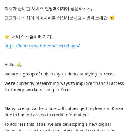
저희가 준비한 서비스 랜딩페이지에 방문하셔서,
간단하게 저희의 아이디어를 확인해보시고 사용해보세요! 😊
👉 [서비스 체험하러 가기]
https://hanaro-web-henna.vercel.app/
Hello! 🙏
We are a group of university students studying in Korea.
We’re currently researching ways to improve financial access
for foreign workers living in Korea.
Many foreign workers face difficulties getting loans in Korea
due to limited access to credit information.
To address this issue, we are developing a new digital
financial service that utilizes international credit histories.