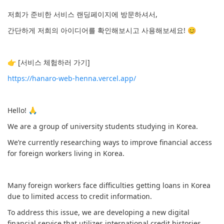
저희가 준비한 서비스 랜딩페이지에 방문하셔서,
간단하게 저희의 아이디어를 확인해보시고 사용해보세요! 😊
👉 [서비스 체험하러 가기]
https://hanaro-web-henna.vercel.app/
Hello! 🙏
We are a group of university students studying in Korea.
We’re currently researching ways to improve financial access
for foreign workers living in Korea.
Many foreign workers face difficulties getting loans in Korea
due to limited access to credit information.
To address this issue, we are developing a new digital
financial service that utilizes international credit histories.