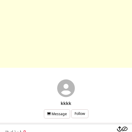
kkkk
Follow
Message
コメント
0