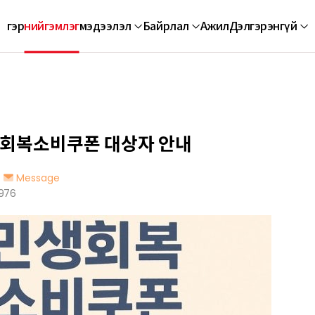
гэр
нийгэмлэг
мэдээлэл
Байрлал
Ажил
Дэлгэрэнгүй
회복소비쿠폰 대상자 안내
Message
976