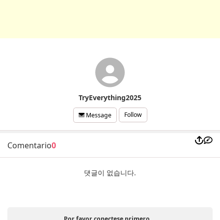
TryEverything2025
Follow
Message
Comentario
0
댓글이 없습니다.
Por favor conectese primero