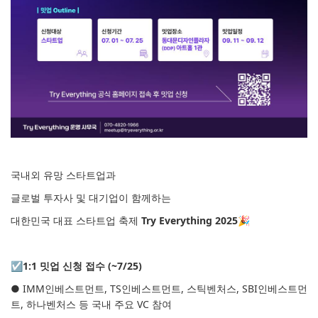
국내외 유망 스타트업과
글로벌 투자사 및 대기업이 함께하는
대한민국 대표 스타트업 축제
Try Everything 2025
🎉
☑
1:1
밋업
신청
접수
(~7/25)
● IMM인베스트먼트, TS인베스트먼트, 스틱벤처스, SBI인베스트먼
트, 하나벤처스 등 국내 주요 VC 참여