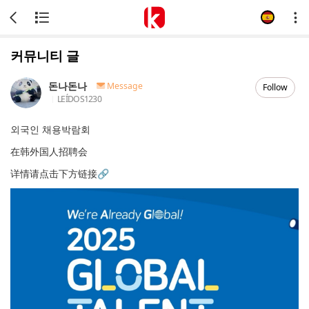
커뮤니티 글
돈나돈나
Message
Follow
LEÍDOS
1230
외국인 채용박람회
在韩外国人招聘会
详情请点击下方链接🔗