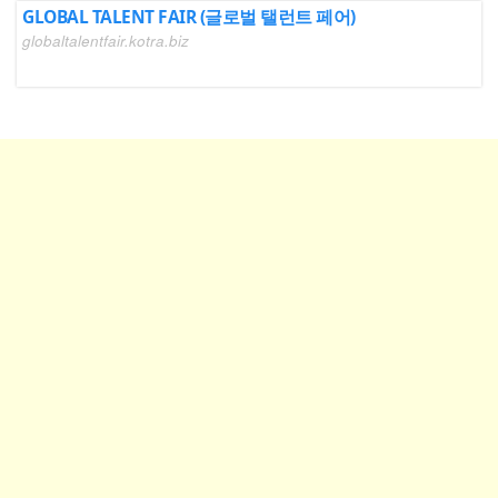
GLOBAL TALENT FAIR (글로벌 탤런트 페어)
globaltalentfair.kotra.biz