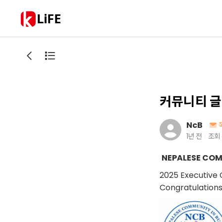
LiFE
커뮤니티 글
NcB
1년 전
조회
NEPALESE COM
2025 Executive
Congratulation