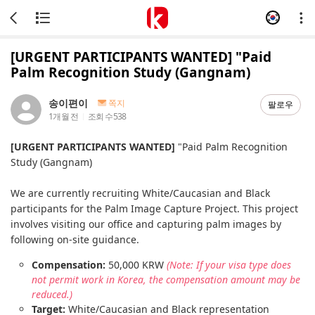
[URGENT PARTICIPANTS WANTED] "Paid
Palm Recognition Study (Gangnam)
송이편이
쪽지
팔로우
1개월 전
조회 수
538
[URGENT PARTICIPANTS WANTED]
"Paid Palm Recognition
Study (Gangnam)
We are currently recruiting White/Caucasian and Black
participants for the Palm Image Capture Project. This project
involves visiting our office and capturing palm images by
following on-site guidance.
Compensation:
50,000 KRW
(Note: If your visa type does
not permit work in Korea, the compensation amount may be
reduced.)
Target:
White/Caucasian and Black representation