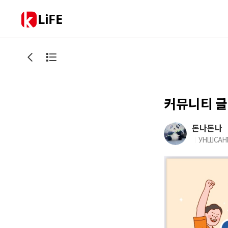
LiFE
커뮤니티 글
돈나돈나
УНШСАН