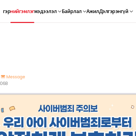
гэр
нийгэмлэг
мэдээлэл
Байрлал
Ажил
Дэлгэрэнгүй
Message
1068