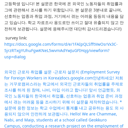
고등학생 입니다! 본 설문은 한국에 온 외국인 노동자들의 취업률과
그에 관련해서 조사를 하기 위함입니다. 본 설문은 3분내로 끝나며,
선호하는 업종과 취업 과정, 거기에서 겪는 어려움 등등의 내용을 담
고 있습니다. 학교 자료조사 용도로만 쓰이고 절대 유출되지 않고 안
전하게 보관됩니다. 설문에 응해주시면 대단히 감사드리겠습니다!)
survey link:
https://docs.google.com/forms/d/e/1FAIpQLSfftVwOsrVx3C-
5jrzRTxgYUhuFgwKNeL5wvmAdYwJuGFIHqg/viewform?
usp=dialog
외국인 근로자 취업률 설문 -근로자 설문지 (Employment Survey
for Foreign Workers in Korea)
docs.google.com
안녕하세요! 저희
는 거꾸로캠퍼스라는 학교에서 외국인 근로자들의 취업률을 주제로
조사를 하게 된 참매, 나비, 마입 이라고 합니다! 앞서 언급했듯, 외
국인 노동자들의 한국에서 취업률, 선호하는 업종과 취업 준비 과정
에서 겪는 어려움 등을 조사하기 위해 이 설문을 제작하였습니다. *
설문에 응한 정보는 학교 수업에서 통계를 내고 공유하는 용도 외 사
용되지 않으며 안전하게 보관됩니다. Hello! We are Chammae,
Nabi, and Maip, students at a school called Geokkuro
Campus, conducting a research project on the employment of