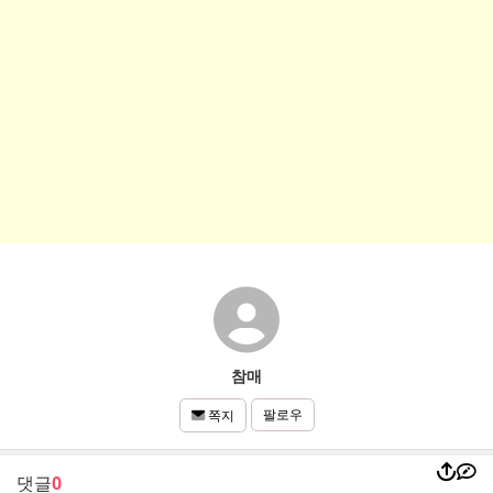
참매
팔로우
쪽지
댓글
0