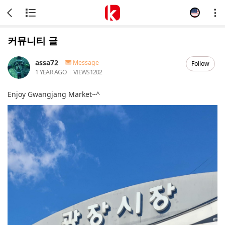
커뮤니티 글
assa72
Message
Follow
1 YEAR AGO
VIEWS
1202
Enjoy Gwangjang Market~^