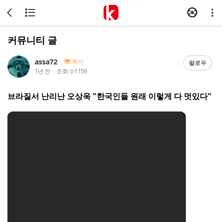
커뮤니티 글
assa72
쪽지
팔로우
1년 전
조회 수
1159
브라질서 난리난 오상욱 "한국인들 원래 이렇게 다 멋있다"