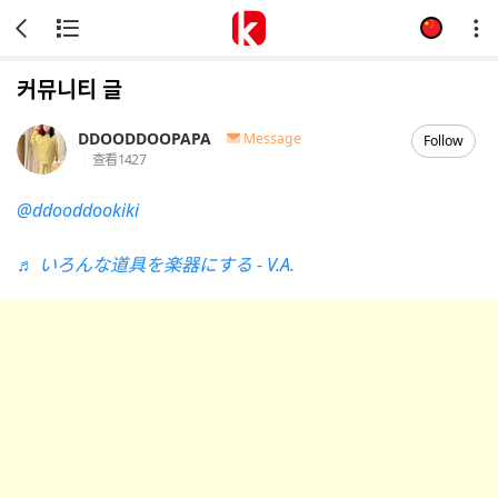
커뮤니티 글
DDOODDOOPAPA
Message
Follow
查看
1427
@ddooddookiki
♬ いろんな道具を楽器にする - V.A.