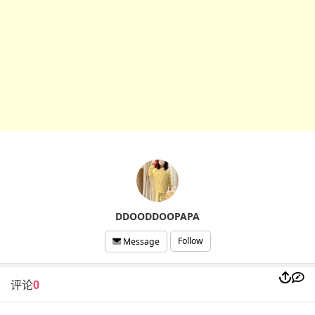
DDOODDOOPAPA
Follow
Message
评论
0