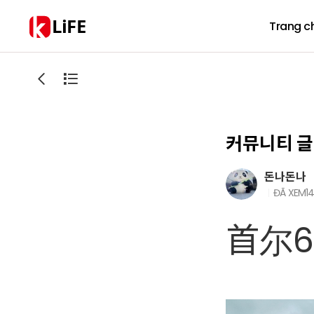
LiFE
Trang c
커뮤니티 글
돈나돈나
ĐÃ XEM
1
首尔6