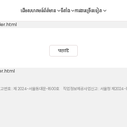
ដើម
សហគមន៍
ព័ត៌មាន
ទីតាំង
ការងារ
ច្រើនទៀត
er.html
पछाडि
er.html
번호 : 제 2024-서울동대문-1600호
직업정보제공사업신고 : 서울청 제2024-