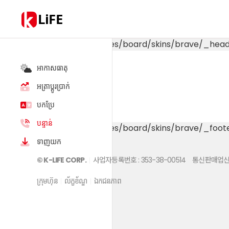
LiFE
Template not found: modules/board/skins/brave/_head
អាកាសធាតុ
អត្រាប្តូរប្រាក់
បកប្រែ
បន្ទាន់
Template not found: modules/board/skins/brave/_foot
ទាញយក
© K-LIFE CORP.
사업자등록번호 : 353-38-00514
통신판매업신고
ក្រុមហ៊ុន
ល័ក្ខខ័ណ្ឌ
ឯកជនភាព