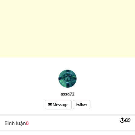
assa72
Follow
Message
Bình luận
0