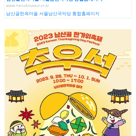
www.hanokmaeul.or.kr
남산골한옥마을 서울남산국악당 통합홈페이지