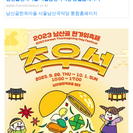
www.hanokmaeul.or.kr
남산골한옥마을 서울남산국악당 통합홈페이지