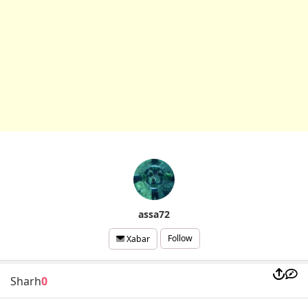
assa72
Follow
Xabar
Sharh
0