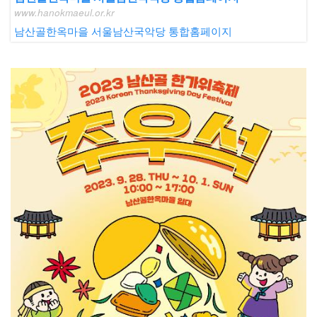
www.hanokmaeul.or.kr
남산골한옥마을 서울남산국악당 통합홈페이지