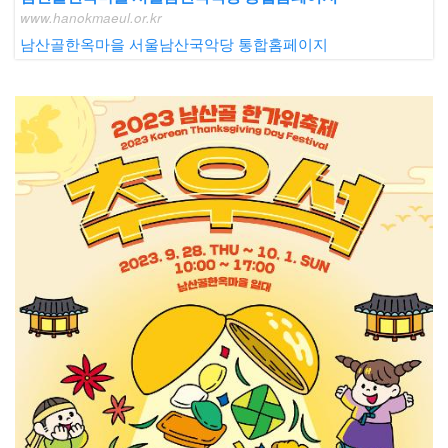
www.hanokmaeul.or.kr
남산골한옥마을 서울남산국악당 통합홈페이지