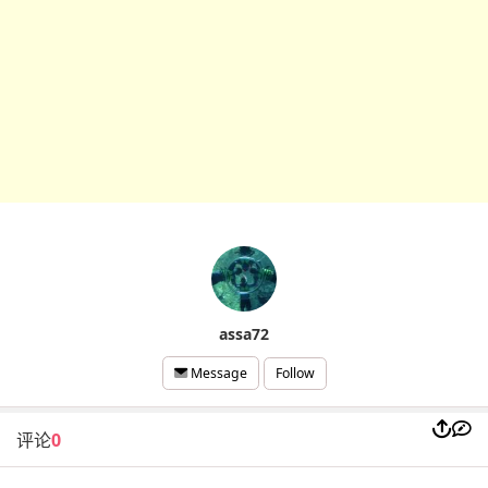
assa72
Follow
Message
评论
0