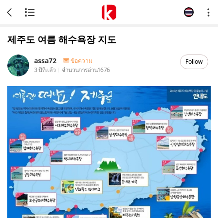
제주도 여름 해수욕장 지도
assa72
ข้อความ
Follow
3 ปีที่แล้ว
จำนวนการอ่าน
1676