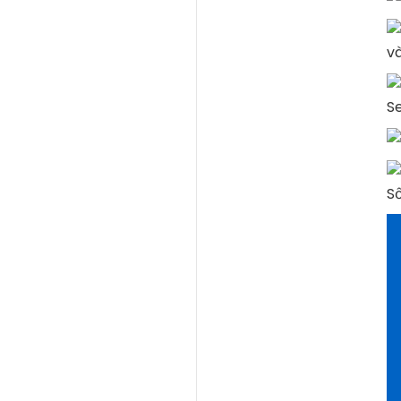
và
S
S