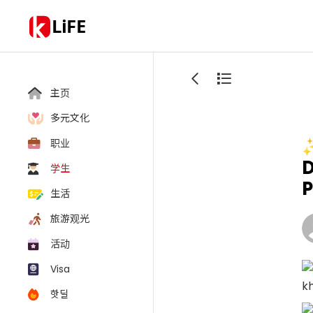
LiFE
主页
多元文化
✨
职业
D
学生
生活
旅游观光
活动
Visa
k
핫딜