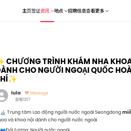
主页
签证
资讯
地点
招聘信息
查看更多
 CHƯƠNG TRÌNH KHÁM NHA KHOA 
ÀNH CHO NGƯỜI NGOẠI QUỐC HOÀ
PHÍ✨
lula
Message
查看
1207
Trung tâm Lao động người nước ngoài Seongdong
miễ
hoa và khoa nội dành cho người nước ngoài
Đối tượng: Người nước ngoài.