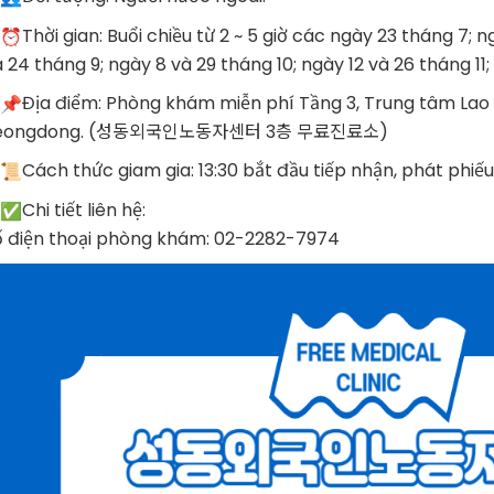
Thời gian: Buổi chiều từ 2 ~ 5 giờ các ngày 23 tháng 7; n
 24 tháng 9; ngày 8 và 29 tháng 10; ngày 12 và 26 tháng 11;
Địa điểm: Phòng khám miễn phí Tầng 3, Trung tâm Lao
eongdong. (성동외국인노동자센터 3층 무료진료소)
Cách thức giam gia: 13:30 bắt đầu tiếp nhận, phát phiếu 
Chi tiết liên hệ:
ố điện thoại phòng khám: 02-2282-7974