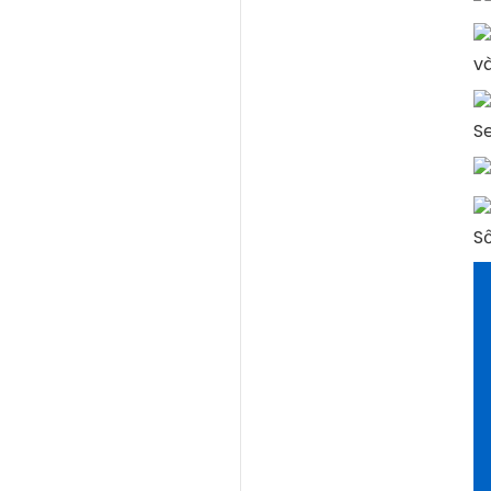
và
S
S