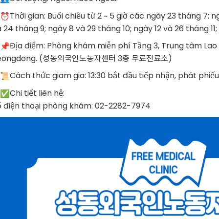
Thời gian: Buổi chiều từ 2 ~ 5 giờ các ngày 23 tháng 7; n
 24 tháng 9; ngày 8 và 29 tháng 10; ngày 12 và 26 tháng 11;
Địa điểm: Phòng khám miễn phí Tầng 3, Trung tâm Lao
eongdong. (성동외국인노동자센터 3층 무료진료소)
Cách thức giam gia: 13:30 bắt đầu tiếp nhận, phát phiếu 
Chi tiết liên hệ:
ố điện thoại phòng khám: 02-2282-7974