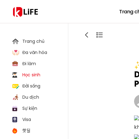
LiFE
Trang c
Trang chủ
Đa văn hóa
✨
Đi làm
D
Học sinh
Đời sống
Du dịch
Sự kiện
Visa
k
핫딜