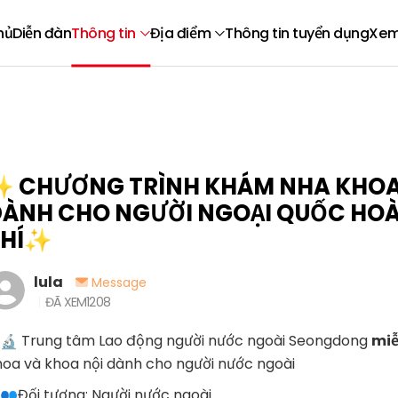
hủ
Diễn đàn
Thông tin
Địa điểm
Thông tin tuyển dụng
Xem
 CHƯƠNG TRÌNH KHÁM NHA KHOA 
ÀNH CHO NGƯỜI NGOẠI QUỐC HOÀ
PHÍ✨
lula
Message
ĐÃ XEM
1208
Trung tâm Lao động người nước ngoài Seongdong
miễ
hoa và khoa nội dành cho người nước ngoài
Đối tượng: Người nước ngoài.