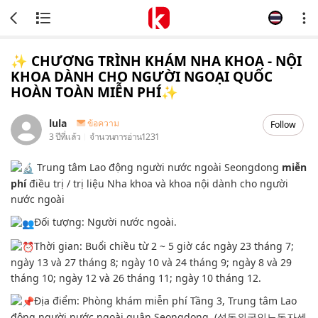
✨ CHƯƠNG TRÌNH KHÁM NHA KHOA - NỘI
KHOA DÀNH CHO NGƯỜI NGOẠI QUỐC
HOÀN TOÀN MIỄN PHÍ✨
lula
ข้อความ
Follow
3 ปีที่แล้ว
จำนวนการอ่าน
1231
Trung tâm Lao động người nước ngoài Seongdong
miễn
phí
điều trị / trị liệu Nha khoa và khoa nội dành cho người
nước ngoài
Đối tượng: Người nước ngoài.
Thời gian: Buổi chiều từ 2 ~ 5 giờ các ngày 23 tháng 7;
ngày 13 và 27 tháng 8; ngày 10 và 24 tháng 9; ngày 8 và 29
tháng 10; ngày 12 và 26 tháng 11; ngày 10 tháng 12.
Địa điểm: Phòng khám miễn phí Tầng 3, Trung tâm Lao
động người nước ngoài quận Seongdong. (성동외국인노동자센