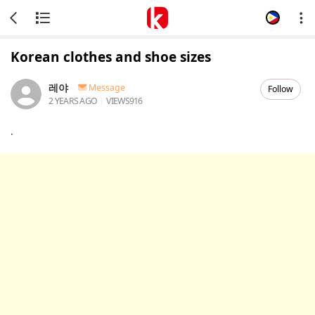
Korean clothes and shoe sizes
레야
Message
Follow
2 YEARS AGO
VIEWS
916
.