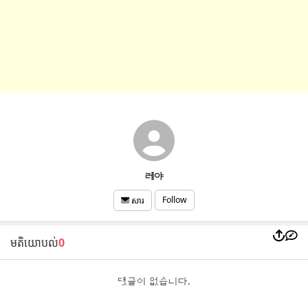
레야
Follow
សារ
មតិយោបល់
0
댓글이 없습니다.