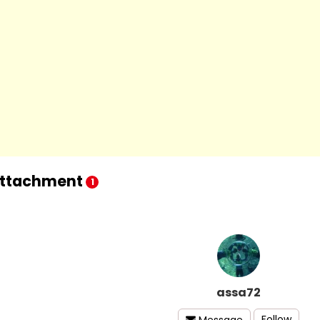
ttachment
1
assa72
Follow
Message