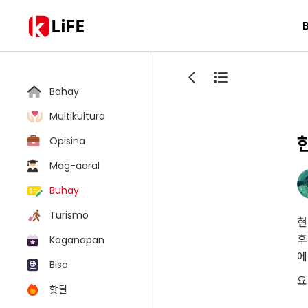
LiFE
Bahay
Multikultura
Opisina
Mag-aaral
Buhay
Turismo
현
후
Kaganapan
에
Bisa
요
핫딜