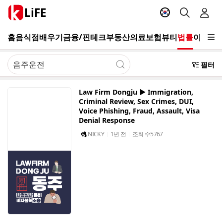
LiFE
홈
음식점
배우기
금융/핀테크
부동산
의료
보험
뷰티
법률
이사/청
필터
Law Firm Dongju ▶️ Immigration,
Criminal Review, Sex Crimes, DUI,
Voice Phishing, Fraud, Assault, Visa
Denial Response
NICKY
1년 전
조회 수
5767