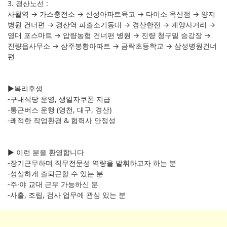
3. 경산노선 :
사월역 → 가스충전소 → 신성아파트육고 → 다이소 옥산점 → 양지
병원 건너편 → 경산역 파출소기동대 → 경산한전 → 계양사거리 →
영대 포스마트 → 압량농협 건너편 병원 → 진량 청구밑 승강장 →
진량읍사무소 → 삼주봉황아파트 → 금락초등학교 → 삼성병원건너
편
▶복리후생
-구내식당 운영, 생일자쿠폰 지급
-통근버스 운행 (영천, 대구, 경산)
-쾌적한 작업환경 & 협력사 안정성
▶ 이런 분을 환영합니다
-장기근무하며 직무전문성 역량을 발휘하고자 하는 분
-성실하게 출퇴근할 수 있는 분
-주·야 교대 근무 가능하신 분
-사출, 조립, 검사 업무에 관심 있는 분