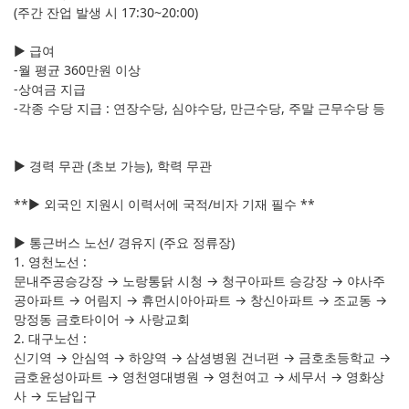
(주간 잔업 발생 시 17:30~20:00)
▶ 급여
-월 평균 360만원 이상
-상여금 지급
-각종 수당 지급 : 연장수당, 심야수당, 만근수당, 주말 근무수당 등
▶ 경력 무관 (초보 가능), 학력 무관
**▶ 외국인 지원시 이력서에 국적/비자 기재 필수 **
▶ 통근버스 노선/ 경유지 (주요 정류장)
1. 영천노선 :
문내주공승강장 → 노랑통닭 시청 → 청구아파트 승강장 → 야사주
공아파트 → 어림지 → 휴먼시아아파트 → 창신아파트 → 조교동 →
망정동 금호타이어 → 사랑교회
2. 대구노선 :
신기역 → 안심역 → 하양역 → 삼셩병원 건너편 → 금호초등학교 →
금호윤성아파트 → 영천영대병원 → 영천여고 → 세무서 → 영화상
사 → 도남입구