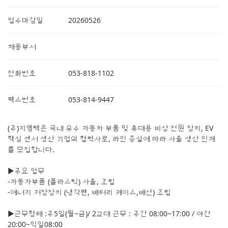
접수마감일
20260526
채용부서
전화번호
053-818-1102
팩스번호
053-814-9447
(주)지엠텍은 국내 유수 자동차 부품 및 휴대용 비상 전원 장치, EV
핵심 센서 생산 기업의 협력사로, 라인 증설에 따라 사출 생산 인재
를 모집합니다.
▶주요 업무
-자동자부품 (플라스틱) 사출, 조립
-에너지 저장장치 (냉각팬, 배터리 케이스,배선) 조립
▶근무형태 :주5일(월~금)/ 2교대 근무 : 주간 08:00~17:00 / 야간
20:00~익일08:00