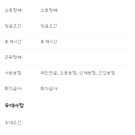
고용형태
고용형태
임금조건
임금조건
휴게시간
휴게시간
근무형태
사회보험
국민연금, 고용보험, 산재보험, 건강보험
퇴직급여
퇴직급여
우대사항
우대조건