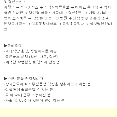
3. 경산노선 :
사월역 → 가스충전소 → 신성아파트육고 → 다이소 옥산점 → 양지
병원 건너편 → 경산역 파출소기동대 → 경산한전 → 계양사거리 →
영대 포스마트 → 압량농협 건너편 병원 → 진량 청구밑 승강장 →
진량읍사무소 → 삼주봉황아파트 → 금락초등학교 → 삼성병원건너
편
▶복리후생
-구내식당 운영, 생일자쿠폰 지급
-통근버스 운행 (영천, 대구, 경산)
-쾌적한 작업환경 & 협력사 안정성
▶ 이런 분을 환영합니다
-장기근무하며 직무전문성 역량을 발휘하고자 하는 분
-성실하게 출퇴근할 수 있는 분
-주·야 교대 근무 가능하신 분
-사출, 조립, 검사 업무에 관심 있는 분