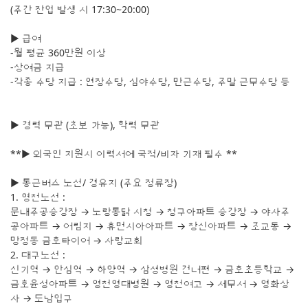
(주간 잔업 발생 시 17:30~20:00)
▶ 급여
-월 평균 360만원 이상
-상여금 지급
-각종 수당 지급 : 연장수당, 심야수당, 만근수당, 주말 근무수당 등
▶ 경력 무관 (초보 가능), 학력 무관
**▶ 외국인 지원시 이력서에 국적/비자 기재 필수 **
▶ 통근버스 노선/ 경유지 (주요 정류장)
1. 영천노선 :
문내주공승강장 → 노랑통닭 시청 → 청구아파트 승강장 → 야사주
공아파트 → 어림지 → 휴먼시아아파트 → 창신아파트 → 조교동 →
망정동 금호타이어 → 사랑교회
2. 대구노선 :
신기역 → 안심역 → 하양역 → 삼셩병원 건너편 → 금호초등학교 →
금호윤성아파트 → 영천영대병원 → 영천여고 → 세무서 → 영화상
사 → 도남입구