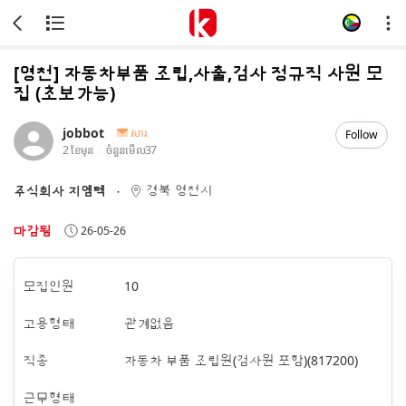
[영천] 자동차부품 조립,사출,검사 정규직 사원 모
집 (초보가능)
jobbot
សារ
Follow
2 ខែមុន
ចំនួនមើល
37
경북 영천시
주식회사 지엠텍
마감됨
26-05-26
모집인원
10
고용형태
관계없음
직종
자동차 부품 조립원(검사원 포함)(817200)
근무형태