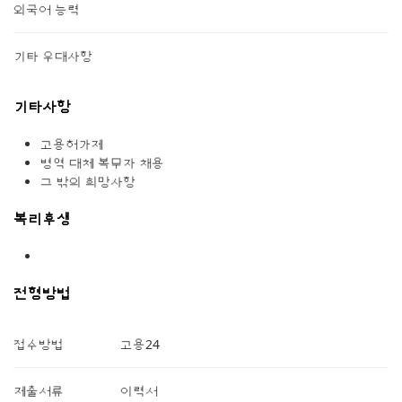
외국어 능력
기타 우대사항
기타사항
고용허가제
병역 대체 복무자 채용
그 밖의 희망사항
복리후생
전형방법
접수방법
고용24
제출서류
이력서