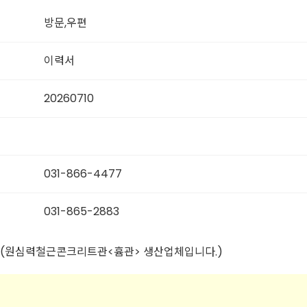
방문,우편
이력서
20260710
031-866-4477
031-865-2883
집(원심력철근콘크리트관<흄관> 생산업체입니다.)