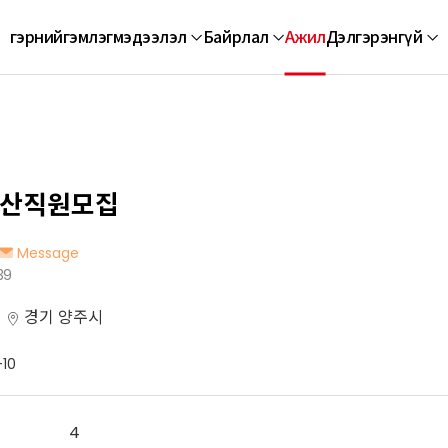
гэр
нийгэмлэг
мэдээлэл
Байрлал
Ажил
Дэлгэрэнгүй
생산직원모집
Message
39
경기 양주시
10
4