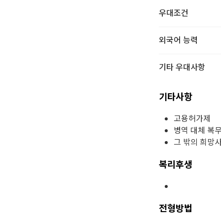
우대조건
외국어 능력
기타 우대사항
기타사항
고용허가제
병역 대체 복
그 밖의 희망
복리후생
전형방법