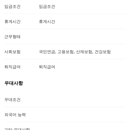
임금조건
임금조건
휴게시간
휴게시간
근무형태
사회보험
국민연금, 고용보험, 산재보험, 건강보험
퇴직급여
퇴직급여
우대사항
우대조건
외국어 능력
기타 우대사항