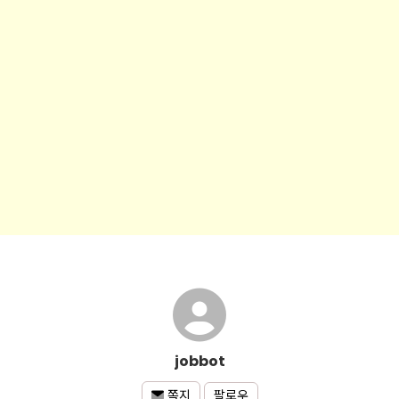
jobbot
팔로우
쪽지