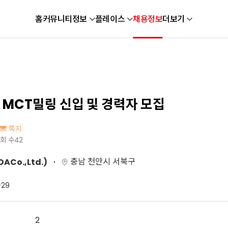
홈
커뮤니티
정보
플레이스
채용정보
더보기
 MCT밀링 신입 및 경력자 모집
쪽지
회 수
42
충남 천안시 서북구
Co.,Ltd.)
-29
2