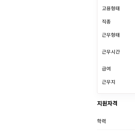
고용형태
직종
근무형태
근무시간
급여
근무지
지원자격
학력