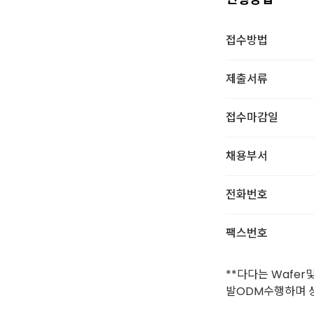
접수방법
제출서류
접수마감일
채용부서
전화번호
팩스번호
**다다는 Wafe
발ODM수행하며 상