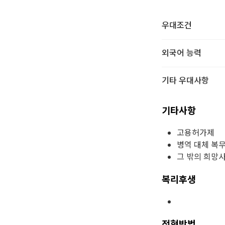
우대조건
외국어 능력
기타 우대사항
기타사항
고용허가제
병역 대체 복
그 밖의 희망
복리후생
전형방법