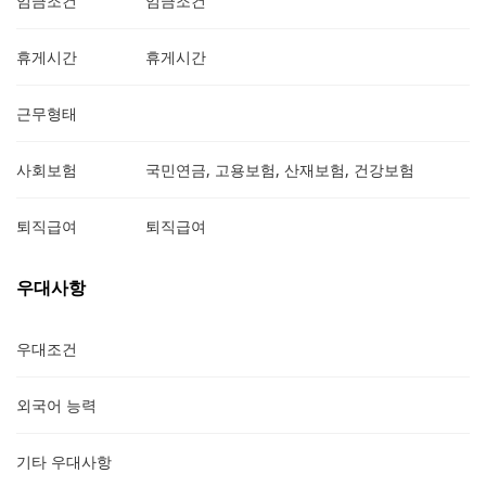
임금조건
임금조건
휴게시간
휴게시간
근무형태
사회보험
국민연금, 고용보험, 산재보험, 건강보험
퇴직급여
퇴직급여
우대사항
우대조건
외국어 능력
기타 우대사항