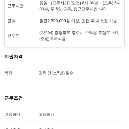
평일 : (근무시간) (오전) 8시 00분 ~ (오후) 6시
근무시간
00분, 주 5일 근무, 평균근무시간 : 40
급여
월급2,500,000원 이상, 면접 후 재조정 가능
(27464) 충청북도 충주시 주덕읍 후삼로 541,
근무지
(주)준호네식품
지원자격
학력
경력 (최소5년) 필수
근무조건
고용형태
고용형태