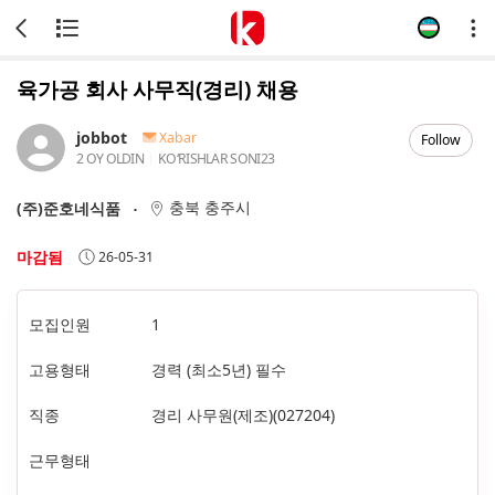
육가공 회사 사무직(경리) 채용
jobbot
Xabar
Follow
2 OY OLDIN
KOʻRISHLAR SONI
23
충북 충주시
(주)준호네식품
마감됨
26-05-31
모집인원
1
고용형태
경력 (최소5년) 필수
직종
경리 사무원(제조)(027204)
근무형태