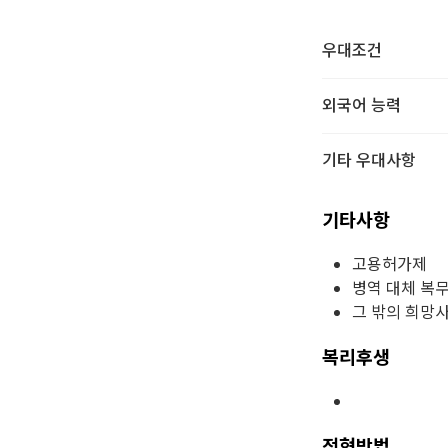
우대조건
외국어 능력
기타 우대사항
기타사항
고용허가제
병역 대체 복
그 밖의 희망
복리후생
전형방법