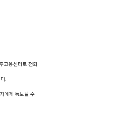
충주고용센터로 전화
다.
자에게 통보될 수