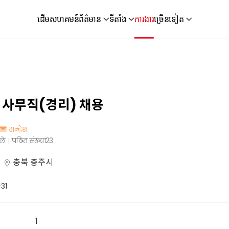
ដើម
សហគមន៍
ព័ត៌មាន
ទីតាំង
ការងារ
ច្រើនទៀត
 사무직(경리) 채용
सन्देश
ले
पठित संख्या
23
충북 충주시
31
1