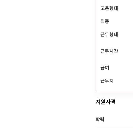
고용형태
직종
근무형태
근무시간
급여
근무지
지원자격
학력