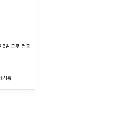
주 5일 근무, 평균
호네식품