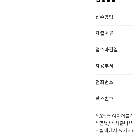
접수방법
제출서류
접수마감일
채용부서
전화번호
팩스번호
* 3등급 여자어르
* 말벗/식사준비/
- 실내에서 워커사