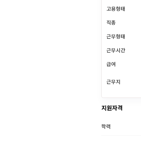
고용형태
직종
근무형태
근무시간
급여
근무지
지원자격
학력