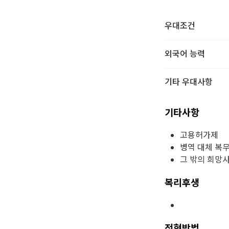
우대조건
외국어 능력
기타 우대사항
기타사항
고용허가제
병역 대체 복
그 밖의 희망
복리후생
전형방법