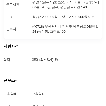
평일 : (근무시간) (오전) 8시 00분 ~ (오후) 5시
근무시간
00분, 주 5일 근무, 평균근무시간 : 40
급여
월급2,200,000원 이상 ~ 2,500,000원 이하,
(46728) 부산광역시 강서구 낙동남로549번길
근무지
34 (녹산동, 그랜드160)
지원자격
학력
경력 (최소3년) 우대
근무조건
고용형태
고용형태
임금조건
임금조건