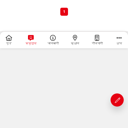
1
गृह
समुदाय
जानकारी
स्थान
रोजगारी
थप